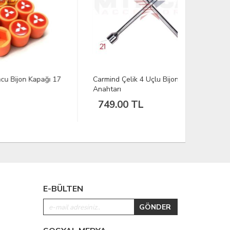
ğı 17
Carmind Çelik 4 Uçlu Bijon Sökme
Suzuki Tur
Anahtarı
mm
749.00 TL
349.00
E-BÜLTEN