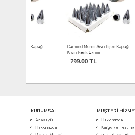
on Kapağı
Carmind Mermi Sivri Bijon Kapağı
Vw P
Krom Renk 17mm
Şifr
299.00 TL
34
KURUMSAL
MÜŞTERİ HİZME
Anasayfa
Hakkımızda
Hakkımızda
Kargo ve Teslima
Banka Bilgileri
Garanti ve İade