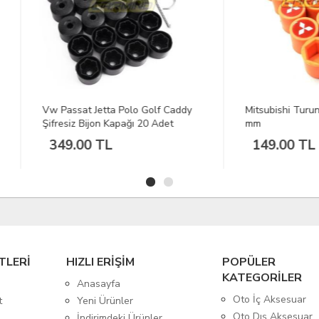
assat Jetta Polo Golf Caddy
Mitsubishi Turuncu Bijon Kapa
esiz Bijon Kapağı 20 Adet
mm
9.00 TL
149.00 TL
TLERİ
HIZLI ERİŞİM
POPÜLER
KATEGORİLER
Anasayfa
Oto İç Aksesuar
t
Yeni Ürünler
Oto Dış Aksesuar
İndirimdeki Ürünler