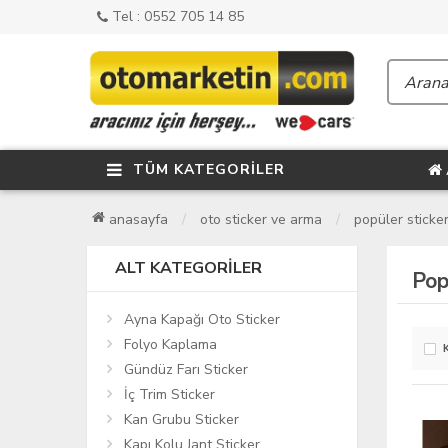
Tel : 0552 705 14 85
TÜM KATEGORİLER
anasayfa
oto sticker ve arma
popüler sticke
ALT KATEGORILER
Pop
Ayna Kapağı Oto Sticker
Folyo Kaplama
Gündüz Farı Sticker
İç Trim Sticker
Kan Grubu Sticker
Kapı Kolu Jant Sticker