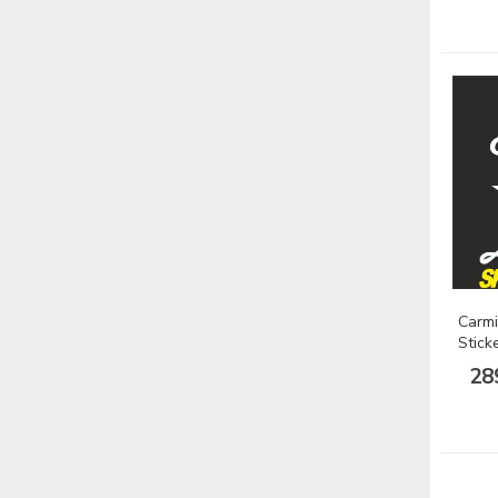
Carm
Stick
28