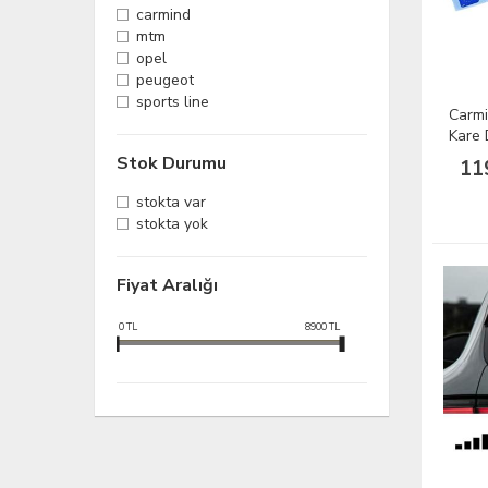
carmind
mtm
opel
peugeot
sports line
Carmi
Kare 
MOD
Stok Durumu
11
stokta var
stokta yok
Fiyat Aralığı
0
TL
8900
TL