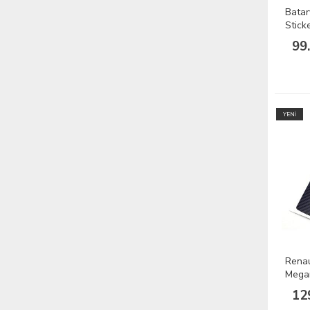
Batar
Stick
99
YENİ
Renau
Megan
Stick
12