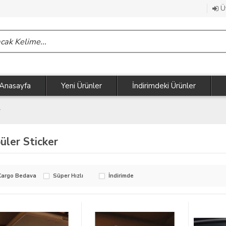
Üy
Anasayfa
Yeni Ürünler
İndirimdeki Ürünler
r
üler Sticker
Kargo Bedava
Süper Hızlı
İndirimde