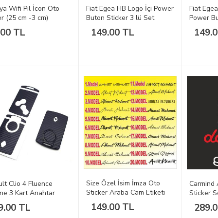
ya Wifi Pil İcon Oto
Fiat Egea HB Logo İçi Power
Fiat Egea
er (25 cm -3 cm)
Buton Sticker 3 lü Set
Power Bu
Set
.00 TL
149.00 TL
149.
Size Özel İsim İmza Oto
lt Clio 4 Fluence
Carmind 
Sticker Araba Cam Etiketi
e 3 Kart Anahtar
Sticker 
er Kaplama
149.00 TL
9.00 TL
289.