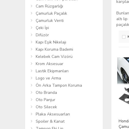
karşıla
Cam Rüzgarlığı
Bunları
Çamurluk Paçalık
altı li
Çamurluk Venti
paçalık
Çeki İpi
Difüzör
Kapı Eşik Nikelajı
Kapı Koruma Bademi
Kelebek Cam Vizörü
Krom Aksesuar
Lastik Ekipmanları
Logo ve Arma
Ön Arka Tampon Koruma
Oto Branda
Oto Panjur
Oto Silecek
Plaka Aksesuarları
Honda
Spoiler & Kanat
Çamur
Tampon Eki Lip