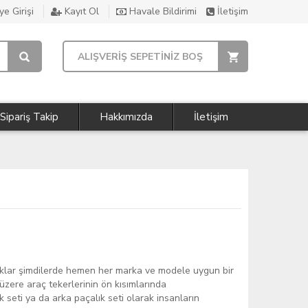
e Girişi
Kayıt Ol
Havale Bildirimi
İletişim
ALIŞVERİŞ SEPETİNİZ BOŞ
Sipariş Takip
Hakkımızda
İletişim
lıklar şimdilerde hemen her marka ve modele uygun bir
üzere araç tekerlerinin ön kısımlarında
k seti ya da arka paçalık seti olarak insanların