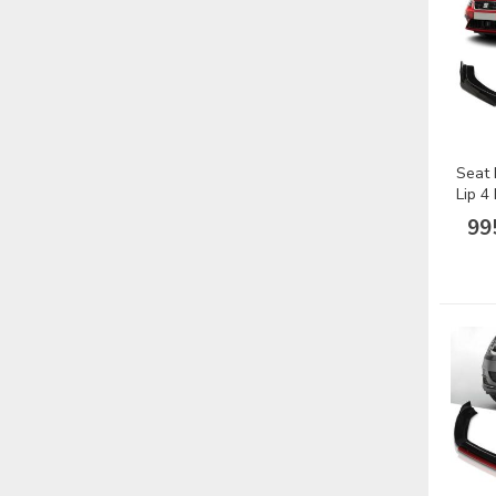
Seat 
Lip 4
(Kırmı
99