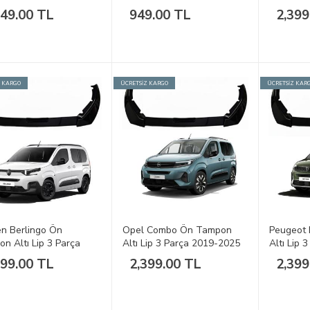
ma 2016-2021
249.00 TL
949.00 TL
2,399
Z KARGO
ÜCRETSİZ KARGO
ÜCRETSİZ KAR
en Berlingo Ön
Opel Combo Ön Tampon
Peugeot 
n Altı Lip 3 Parça
Altı Lip 3 Parça 2019-2025
Altı Lip 
-2025
399.00 TL
2,399.00 TL
2,399