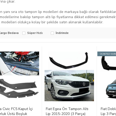
rına çıkar.
n yanı sıra oto tampon lip modelleri de markaya bağlı olarak farklılıkla
p modellerine bakılıp tampon altı lip fiyatlarına dikkat edilmesi gerekm
 modelleri oldukça kolay bir şekilde satın alınarak kullanılabilir.
Kargo Bedava
Süper Hızlı
İndirimde
ÜCRETSİZ KAR
 Civic FC5 Kaput İçi
Fiat Egea Ön Tampon Altı
Fiat Dob
luk Üstü Boşluk
Lip 2015-2020 (3 Parça)
Lip 3 Pa