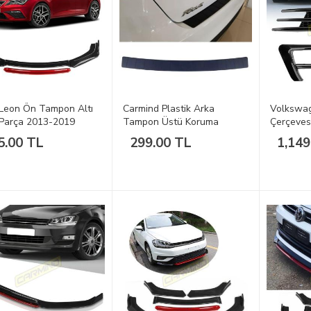
Leon Ön Tampon Altı
Carmind Plastik Arka
Volkswag
 Parça 2013-2019
Tampon Üstü Koruma
Çerçeves
zı)
2014-20
5.00 TL
299.00 TL
1,149