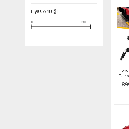
Fiyat Aralığı
0
TL
8900
TL
Hond
Tampo
Sonra
89