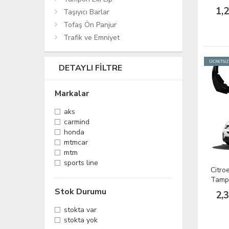
Kapa
1,
Taşıyıcı Barlar
Tofaş Ön Panjur
Trafik ve Emniyet
ÜCRETSİ
DETAYLI FILTRE
Markalar
aks
carmind
honda
mtmcar
mtm
sports line
Citro
Tampo
2023
Stok Durumu
2,
stokta var
stokta yok