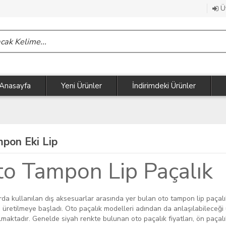
Üy
Anasayfa
Yeni Ürünler
İndirimdeki Ürünler
pon Eki Lip
o Tampon Lip Paçalık
rda kullanılan dış aksesuarlar arasında yer bulan oto tampon lip paça
 üretilmeye başladı. Oto paçalık modelleri adından da anlaşılabileceği 
lmaktadır. Genelde siyah renkte bulunan oto paçalık fiyatları, ön paçalı