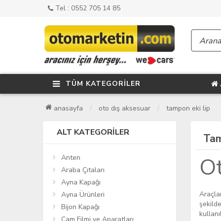
Tel : 0552 705 14 85
TÜM KATEGORİLER
anasayfa
oto dış aksesuar
tampon eki lip
ALT KATEGORILER
Tam
Anten
Ot
Araba Çıtaları
Ayna Kapağı
Araçla
Ayna Ürünleri
şekilde
Bijon Kapağı
kullanı
Cam Filmi ve Aparatları