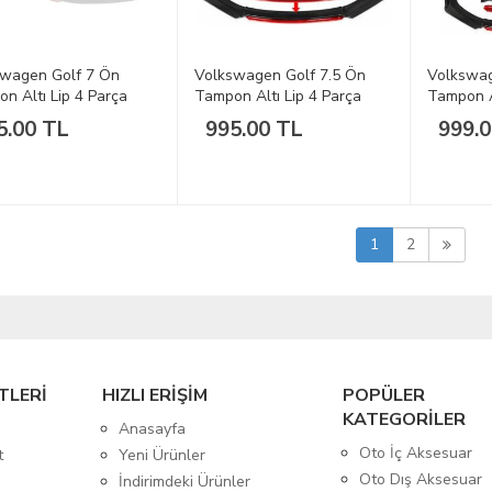
swagen Golf 7 Ön
Volkswagen Golf 7.5 Ön
Volkswa
n Altı Lip 4 Parça
Tampon Altı Lip 4 Parça
Tampon A
-2017
2017-2020
2018 Son
5.00 TL
995.00 TL
999.
1
2
TLERİ
HIZLI ERİŞİM
POPÜLER
KATEGORİLER
Anasayfa
Oto İç Aksesuar
t
Yeni Ürünler
Oto Dış Aksesuar
İndirimdeki Ürünler