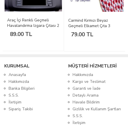
Araç İçi Renkli Geçmeli
Carmind Kırmızı Beyaz
Havalandırma Izgara Çıtası 2
Geçmeli Elkamet Çıta 3
mt
metre
89.00 TL
79.00 TL
KURUMSAL
MÜŞTERİ HİZMETLERİ
Anasayfa
Hakkımızda
Hakkımızda
Kargo ve Teslimat
Banka Bilgileri
Garanti ve İade
S.S.S.
Detaylı Arama
İletişim
Havale Bildirim
Sipariş Takibi
Gizlilik ve Kullanım Şartları
S.S.S.
İletişim