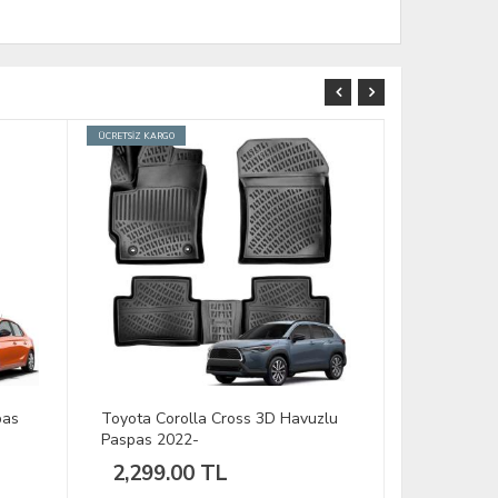
ÜCRETSİZ KARGO
ÜCRETSİZ KARGO
pas
Toyota Corolla Cross 3D Havuzlu
Peugeot 4
Paspas 2022-
2023-
2,299.00 TL
2,299.