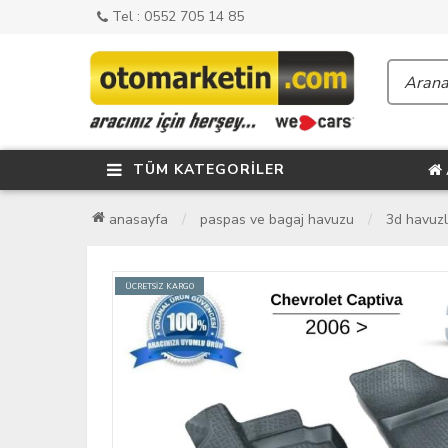
Tel : 0552 705 14 85
TÜM KATEGORİLER
anasayfa
paspas ve bagaj havuzu
3d havuz
ÜCRETSİZ KARGO