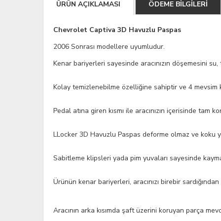
ÜRÜN AÇIKLAMASI
ÖDEME BİLGİLERİ
Chevrolet Captiva 3D Havuzlu Paspas
2006 Sonrası modellere uyumludur.
Kenar bariyerleri sayesinde aracınızın döşemesini su, 
Kolay temizlenebilme özelliğine sahiptir ve 4 mevsim
Pedal atına giren kısmı ile aracınızın içerisinde tam k
LLocker 3D Havuzlu Paspas deforme olmaz ve koku 
Sabitleme klipsleri yada pim yuvaları sayesinde kay
Ürünün kenar bariyerleri, aracınızı birebir sardığınd
Aracının arka kısımda şaft üzerini koruyan parça mevc