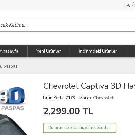
Üy
Anasayfa
Yeni Ürünler
İndirimdeki Ürünler
lu paspas
Chevrolet Captiva 3D Ha
Ürün Kodu:
7173
Marka:
Chevrolet
2,299.00
TL
Bu ürün stoklarımızda mevcuttur.