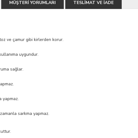
MÜŞTERİ YORUMLARI
TESLİMAT VE İADE
toz ve çamur gibi kirlerden korur.
 kullanıma uygundur.
oruma sağlar.
yapmaz.
ma yapmaz.
an zamanla sarkma yapmaz.
uttur.