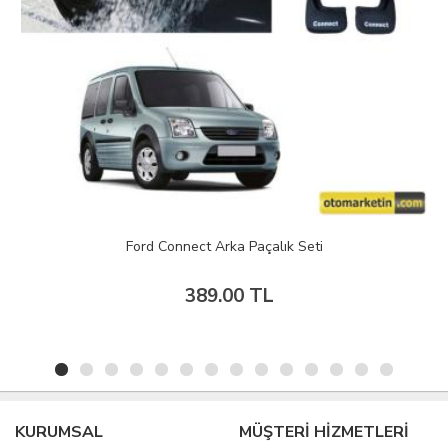
ect Arka Paçalık Seti
Fiat Fiorino
389.00 TL
389
KURUMSAL
MÜŞTERİ HİZMETLERİ