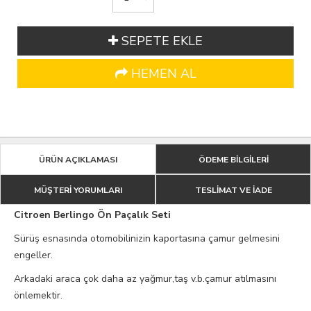
SEPETE EKLE
HEMEN AL
ÜRÜN AÇIKLAMASI
ÖDEME BİLGİLERİ
MÜŞTERİ YORUMLARI
TESLİMAT VE İADE
Citroen Berlingo Ön Paçalık Seti
Sürüş esnasında otomobilinizin kaportasına çamur gelmesini
engeller.
Arkadaki araca çok daha az yağmur,taş v.b.çamur atılmasını
önlemektir.