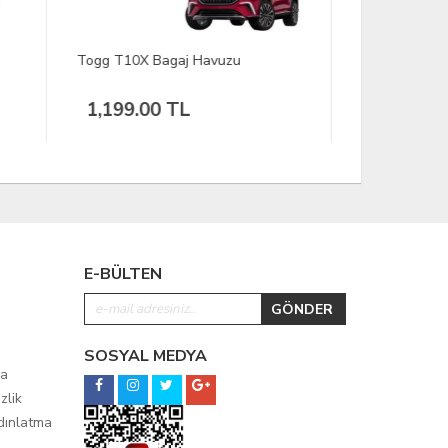
Kia Stonic Bagaj Havuzu 2017-
Opel Comb
2021
2011
1,199.00 TL
1,199.
E-BÜLTEN
SOSYAL MEDYA
ma
zlik
ydınlatma