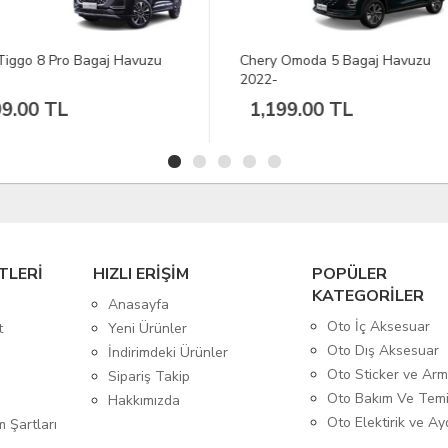
y Omoda 5 Bagaj Havuzu
Togg T10X Bagaj Havuzu
-
199.00 TL
1,199.00 TL
TLERİ
HIZLI ERİŞİM
POPÜLER
KATEGORİLER
Anasayfa
Oto İç Aksesuar
t
Yeni Ürünler
Oto Dış Aksesuar
İndirimdeki Ürünler
Oto Sticker ve Ar
Sipariş Takip
Oto Bakım Ve Temi
Hakkımızda
Oto Elektirik ve A
m Şartları