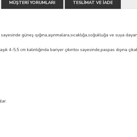
MÜŞTERİ YORUMLARI
TESLİMAT VE İADE
sayesinde güneş ışığına,aşınmalara,sıcaklığa,soğukluğa ve suya dayanık
k 4-5,5 cm kalınlığında bariyer çıkıntısı sayesinde,paspas dışına çıka
lar.