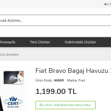
Üy
Anasayfa
Yeni Ürünler
İndirimdeki Ürünler
vuzu paspası
Fiat Bravo Bagaj Havuzu
Ürün Kodu:
46669
Marka:
Fiat
1,199.00
TL
Bu ürün stoklarımızda mevcuttur.