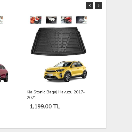
Kia Stonic Bagaj Havuzu 2017-
Opel Comb
2021
2011
1,199.00 TL
1,199.