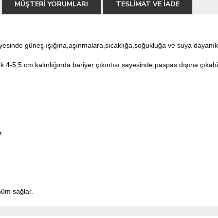
MÜŞTERİ YORUMLARI
TESLİMAT VE İADE
yesinde güneş ışığına,aşınmalara,sıcaklığa,soğukluğa ve suya dayanıkl
-5,5 cm kalınlığında bariyer çıkıntısı sayesinde,paspas dışına çıkabil
r.
ünüm sağlar.