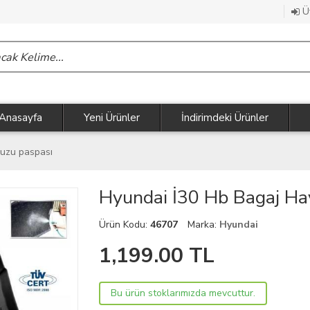
Üy
Anasayfa
Yeni Ürünler
İndirimdeki Ürünler
vuzu paspası
Hyundai İ30 Hb Bagaj H
Ürün Kodu:
46707
Marka:
Hyundai
1,199.00
TL
Bu ürün stoklarımızda mevcuttur.