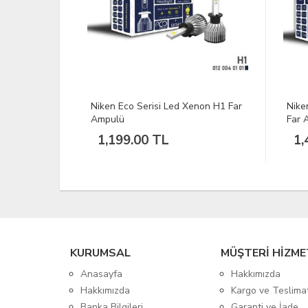
enon H1 Far
Niken Pro Serisi Led Xenon H11
Nike
Far Ampulü
Amp
1,499.00 TL
1,
KURUMSAL
MÜŞTERİ HİZME
Anasayfa
Hakkımızda
Hakkımızda
Kargo ve Teslima
Banka Bilgileri
Garanti ve İade