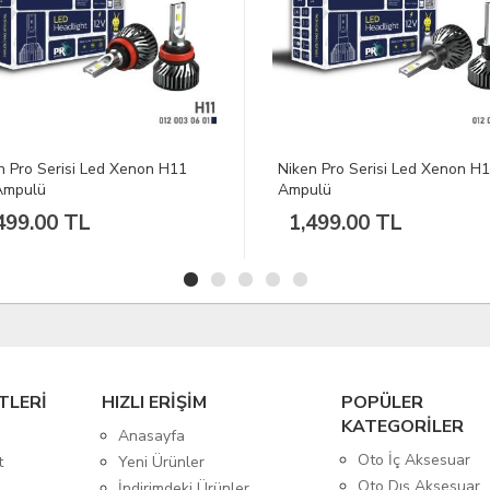
n Pro Serisi Led Xenon H1 Far
Niken Eco Serisi Led Xenon H
ulü
Ampulü
499.00 TL
1,199.00 TL
TLERİ
HIZLI ERİŞİM
POPÜLER
KATEGORİLER
Anasayfa
Oto İç Aksesuar
t
Yeni Ürünler
Oto Dış Aksesuar
İndirimdeki Ürünler