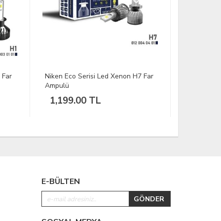
7 Far
Niken Nova Serisi Led Xenon H1
Niken Nova
Far Ampulü
Far Ampul
2,249.00 TL
2,249.
E-BÜLTEN