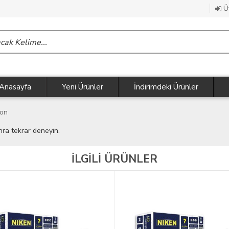
Üy
Anasayfa
Yeni Ürünler
İndirimdeki Ürünler
non
nra tekrar deneyin.
İLGİLİ ÜRÜNLER