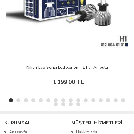
 Eco Serisi Led Xenon H1 Far Ampulü
Niken Pro 
1,199.00 TL
KURUMSAL
MÜŞTERİ HİZMETLERİ
Anasayfa
Hakkımızda