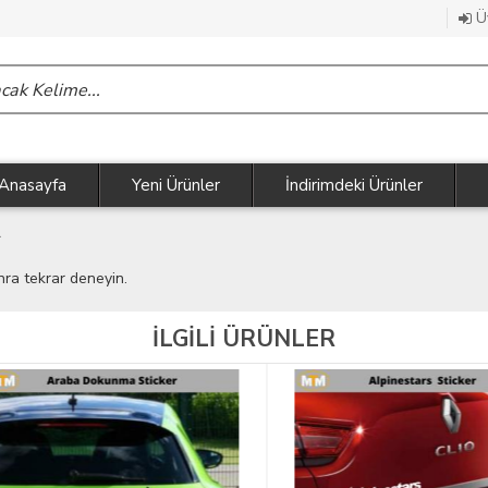
Üy
Anasayfa
Yeni Ürünler
İndirimdeki Ürünler
r
nra tekrar deneyin.
İLGİLİ ÜRÜNLER