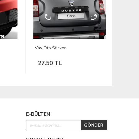
Vav Oto Sticker
Royal Stan
27.50 TL
149.00
E-BÜLTEN