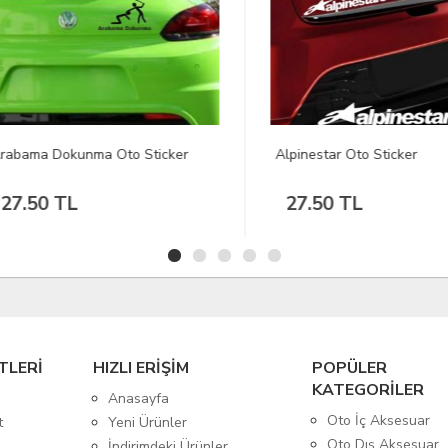
ama Dokunma Oto Sticker
Alpinestar Oto Sticker
.50 TL
27.50 TL
TLERİ
HIZLI ERİŞİM
POPÜLER
KATEGORİLER
Anasayfa
Oto İç Aksesuar
t
Yeni Ürünler
Oto Dış Aksesuar
İndirimdeki Ürünler