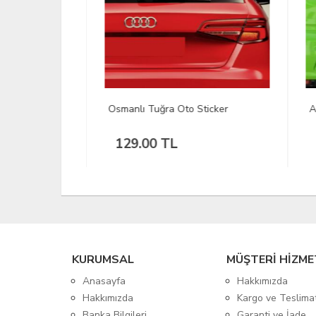
er
Osmanlı Tuğra Oto Sticker
Arab
129.00 TL
27
KURUMSAL
MÜŞTERİ HİZME
Anasayfa
Hakkımızda
Hakkımızda
Kargo ve Teslima
Banka Bilgileri
Garanti ve İade