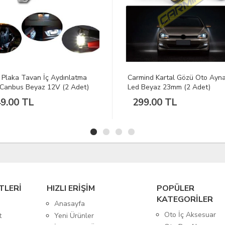
Carmind Kartal Gözü Oto Ayna Altı
Opel Logolu Mavi Le
Led Beyaz 23mm (2 Adet)
Çamurluk Sinyali
299.00 TL
399.00 TL
TLERİ
HIZLI ERİŞİM
POPÜLER
KATEGORİLER
Anasayfa
Oto İç Aksesuar
t
Yeni Ürünler