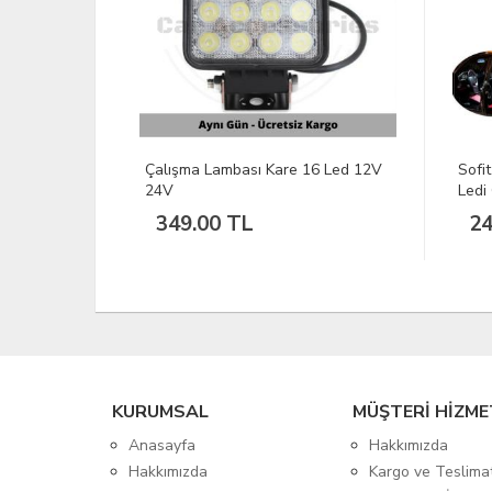
ası Kare 16 Led 12V
Sofit Plaka Tavan İç Aydınlatma
Ledi Canbus Beyaz 12V (2 Adet)
TL
249.00 TL
KURUMSAL
MÜŞTERİ HİZME
Anasayfa
Hakkımızda
Hakkımızda
Kargo ve Teslima