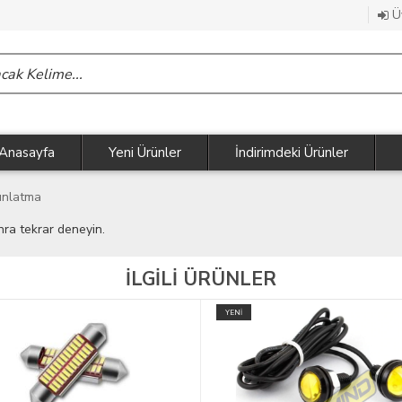
Üy
Anasayfa
Yeni Ürünler
İndirimdeki Ürünler
ınlatma
nra tekrar deneyin.
İLGİLİ ÜRÜNLER
YENİ