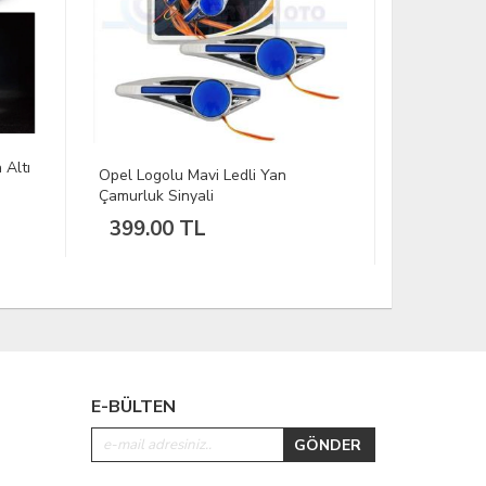
Sentinel Sofit Led Ampul Canbus
dli Yan
12V Beyaz
199.00 TL
E-BÜLTEN