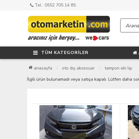
Tel : 0552 705 14 85
TÜM KATEGORİLER
anasayfa
oto dış aksesuar
tampon eki lip
İlgili ürün bulunamadı veya satışa kapalı. Lütfen daha so