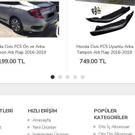
Honda Civic FC5 Uyumlu Arka
Volkswagen 
Tampon Altı Flap 2016-2019
Çerçevesi 
749.00 TL
1,149.
TLERİ
HIZLI ERİŞİM
POPÜLER
KATEGORİLER
Anasayfa
Oto İç Aksesuar
t
Yeni Ürünler
Oto Dış Aksesuar
İndirimdeki Ürünler