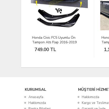
a Civic FC5 Uyumlu Ön
Honda Civic FC5 Ön ve Arka
on Altı Flap 2016-2019
Tampon Altı Flap 2016-2019
9.00 TL
1,199.00 TL
KURUMSAL
MÜŞTERİ HİZME
Anasayfa
Hakkımızda
Hakkımızda
Kargo ve Teslima
Banka Bilgileri
Garanti ve İade