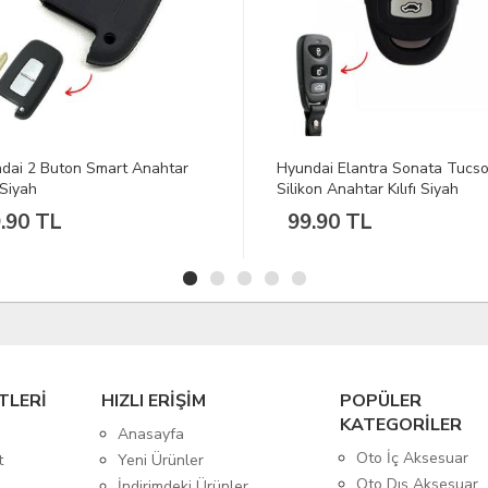
dai 2 Buton Smart Anahtar
Hyundai Elantra Sonata Tucs
ı Siyah
Silikon Anahtar Kılıfı Siyah
.90 TL
99.90 TL
TLERİ
HIZLI ERİŞİM
POPÜLER
KATEGORİLER
Anasayfa
Oto İç Aksesuar
t
Yeni Ürünler
Oto Dış Aksesuar
İndirimdeki Ürünler