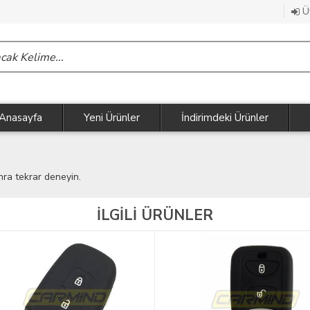
Üy
Anasayfa
Yeni Ürünler
İndirimdeki Ürünler
nra tekrar deneyin.
İLGİLİ ÜRÜNLER