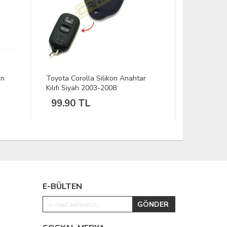
on
Toyota Corolla Silikon Anahtar
Skoda Meta
Kılıfı Siyah 2003-2008
Anahtarlık 
99.90 TL
179.00
E-BÜLTEN