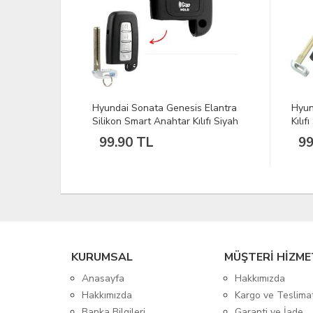
pağı
Hyundai Sonata Genesis Elantra
Hyun
Silikon Smart Anahtar Kılıfı Siyah
Kılıf
99.90 TL
99
KURUMSAL
MÜŞTERİ HİZME
Anasayfa
Hakkımızda
Hakkımızda
Kargo ve Teslima
Banka Bilgileri
Garanti ve İade