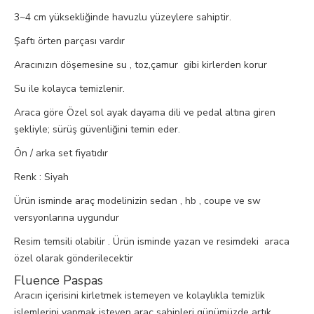
3~4 cm yüksekliğinde havuzlu yüzeylere sahiptir.
Şaftı örten parçası vardır
Aracınızın döşemesine su , toz,çamur gibi kirlerden korur
Su ile kolayca temizlenir.
Araca göre Özel sol ayak dayama dili ve pedal altına giren
şekliyle; sürüş güvenliğini temin eder.
Ön / arka set fiyatıdır
Renk : Siyah
Ürün isminde araç modelinizin sedan , hb , coupe ve sw
versyonlarına uygundur
Resim temsili olabilir . Ürün isminde yazan ve resimdeki araca
özel olarak gönderilecektir
Fluence Paspas
Aracın içerisini kirletmek istemeyen ve kolaylıkla temizlik
işlemlerini yapmak isteyen araç sahipleri günümüzde artık