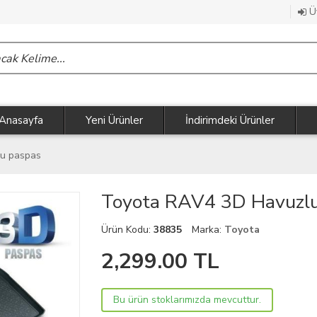
Üy
Anasayfa
Yeni Ürünler
İndirimdeki Ürünler
lu paspas
Toyota RAV4 3D Havuzlu
Ürün Kodu:
38835
Marka:
Toyota
2,299.00
TL
Bu ürün stoklarımızda mevcuttur.