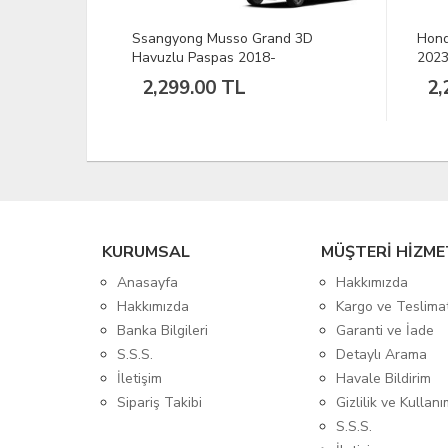
u Paspas
Ssangyong Musso Grand 3D
Hond
Havuzlu Paspas 2018-
2023
2,299.00 TL
2,
KURUMSAL
MÜŞTERİ HİZME
Anasayfa
Hakkımızda
Hakkımızda
Kargo ve Teslima
Banka Bilgileri
Garanti ve İade
S.S.S.
Detaylı Arama
İletişim
Havale Bildirim
Sipariş Takibi
Gizlilik ve Kullanı
S.S.S.