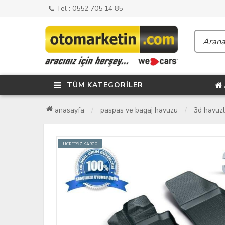
Tel : 0552 705 14 85
TÜM KATEGORİLER
anasayfa
paspas ve bagaj havuzu
3d havuz
ÜCRETSİZ KARGO