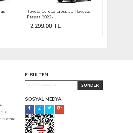
pas
Toyota Corolla Cross 3D Havuzlu
Peugeot 4
Paspas 2022-
2023-
2,299.00 TL
2,299.
E-BÜLTEN
SOSYAL MEDYA
ma
zlik
ydınlatma