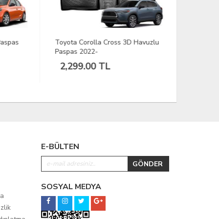
pas
Toyota Corolla Cross 3D Havuzlu
Peugeot 4
Paspas 2022-
2023-
2,299.00 TL
2,299.
E-BÜLTEN
SOSYAL MEDYA
ma
zlik