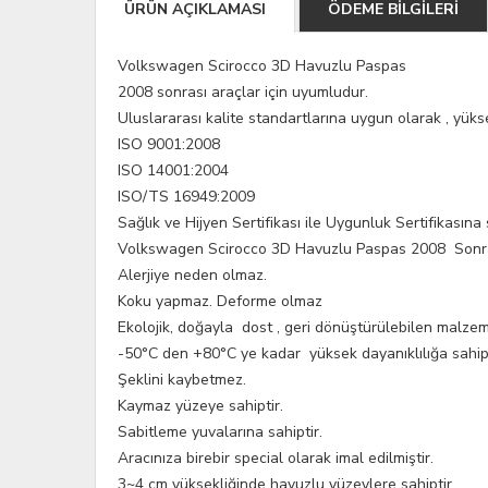
ÜRÜN AÇIKLAMASI
ÖDEME BİLGİLERİ
Volkswagen Scirocco 3D Havuzlu Paspas
2008 sonrası araçlar için uyumludur.
Uluslararası kalite standartlarına uygun olarak , yükse
ISO 9001:2008
ISO 14001:2004
ISO/TS 16949:2009
Sağlık ve Hijyen Sertifikası ile Uygunluk Sertifikasına 
Volkswagen Scirocco 3D Havuzlu Paspas 2008 S
Alerjiye neden olmaz.
Koku yapmaz. Deforme olmaz
Ekolojik, doğayla dost , geri dönüştürülebilen malzem
-50°C den +80°C ye kadar yüksek dayanıklılığa sahip,
Şeklini kaybetmez.
Kaymaz yüzeye sahiptir.
Sabitleme yuvalarına sahiptir.
Aracınıza birebir special olarak imal edilmiştir.
3~4 cm yüksekliğinde havuzlu yüzeylere sahiptir.