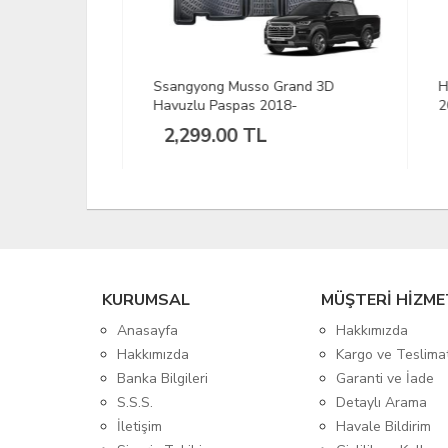
u Paspas
Ssangyong Musso Grand 3D
Hond
Havuzlu Paspas 2018-
2023
2,299.00 TL
2,
KURUMSAL
MÜŞTERİ HİZME
Anasayfa
Hakkımızda
Hakkımızda
Kargo ve Teslima
Banka Bilgileri
Garanti ve İade
S.S.S.
Detaylı Arama
İletişim
Havale Bildirim