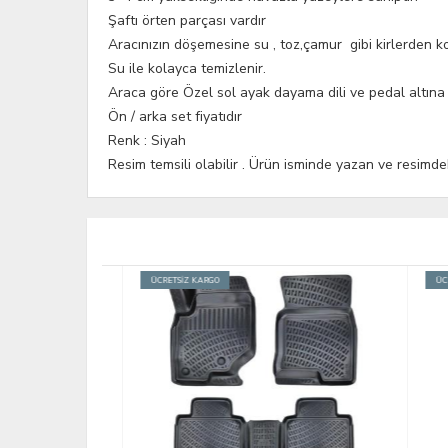
Şaftı örten parçası vardır
Aracınızın döşemesine su , toz,çamur gibi kirlerden k
Su ile kolayca temizlenir.
Araca göre Özel sol ayak dayama dili ve pedal altına g
Ön / arka set fiyatıdır
Renk : Siyah
Resim temsili olabilir . Ürün isminde yazan ve resimd
ÜCRETSİZ KARGO
ÜCRETS