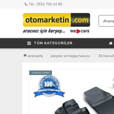
Tel : 0552 705 14 85
TÜM KATEGORİLER
anasayfa
paspas ve bagaj havuzu
3d havuz
ÜCRETSİZ KARGO