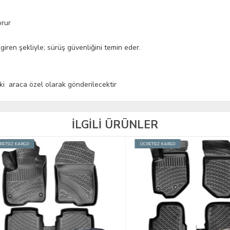
orur
iren şekliyle; sürüş güvenliğini temin eder.
eki araca özel olarak gönderilecektir
İLGİLİ ÜRÜNLER
İZ KARGO
ÜCRETSİZ KARGO