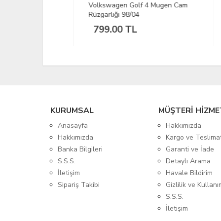
alı Cam
Volkswagen Golf 4 Mugen Cam
Togg
Rüzgarlığı 98/04
Rüzg
799.00 TL
1,
KURUMSAL
MÜŞTERİ HİZME
Anasayfa
Hakkımızda
Hakkımızda
Kargo ve Teslima
Banka Bilgileri
Garanti ve İade
S.S.S.
Detaylı Arama
İletişim
Havale Bildirim
Sipariş Takibi
Gizlilik ve Kullanı
S.S.S.
İletişim