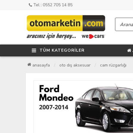
Tel : 0552 705 14 85
TÜM KATEGORİLER
anasayfa
oto dış aksesuar
cam rüzgarlığı