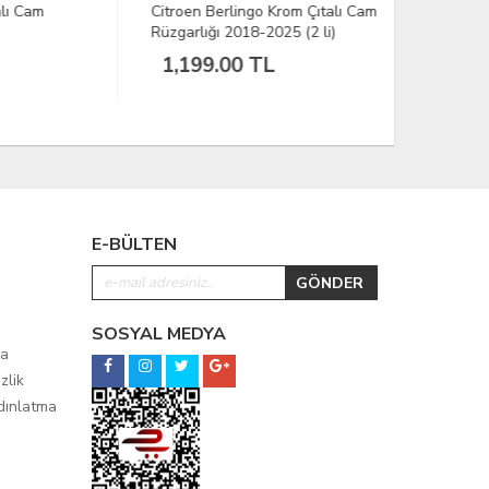
Citroen Berlingo Krom Çıtalı Cam
Skoda Fabi
Rüzgarlığı 2018-2025 (2 li)
2009-2014
1,199.00 TL
799.00
E-BÜLTEN
SOSYAL MEDYA
ma
zlik
ydınlatma