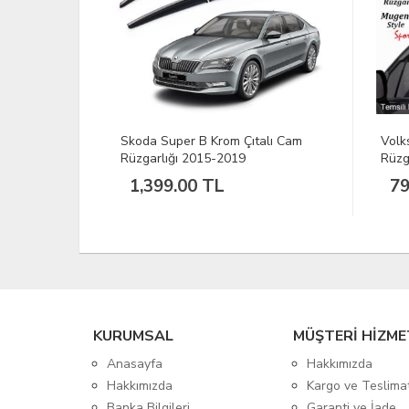
ıtalı Cam
Volkswagen Golf 4 Mugen Cam
To
Rüzgarlığı 98/04
Rü
799.00 TL
KURUMSAL
MÜŞTERİ HİZME
Anasayfa
Hakkımızda
Hakkımızda
Kargo ve Teslima
Banka Bilgileri
Garanti ve İade