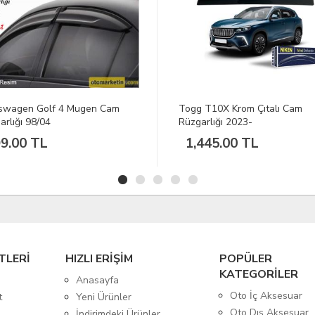
gg T10X Krom Çıtalı Cam
Dacia Duster Krom Çıtalı Ca
zgarlığı 2023-
Rüzgarlığı 2010-2017
1,445.00 TL
1,299.00 TL
TLERİ
HIZLI ERİŞİM
POPÜLER
KATEGORİLER
Anasayfa
Oto İç Aksesuar
t
Yeni Ürünler
Oto Dış Aksesuar
İndirimdeki Ürünler