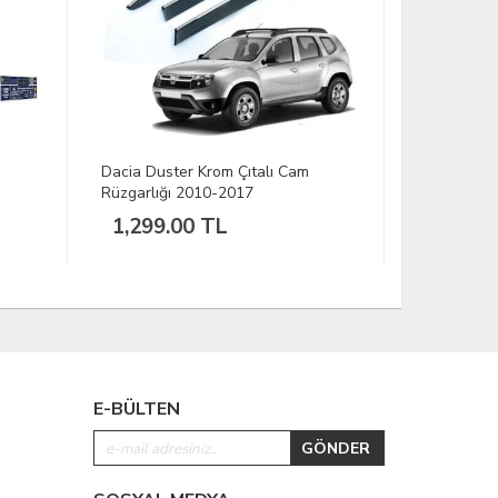
m
Citroen Berlingo Krom Çıtalı Cam
Skoda Fa
Rüzgarlığı 2018-2025 (2 li)
2009-20
1,199.00 TL
799.
E-BÜLTEN