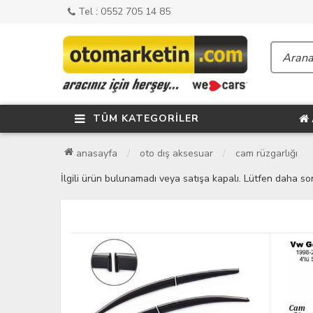
Tel : 0552 705 14 85
TÜM KATEGORİLER
anasayfa
oto dış aksesuar
cam rüzgarlığı
İlgili ürün bulunamadı veya satışa kapalı. Lütfen daha so
YENİ