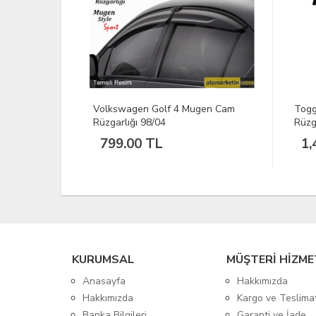
alı Cam
Volkswagen Golf 4 Mugen Cam
Togg
Rüzgarlığı 98/04
Rüzg
799.00 TL
1,
KURUMSAL
MÜŞTERİ HİZME
Anasayfa
Hakkımızda
Hakkımızda
Kargo ve Teslima
Banka Bilgileri
Garanti ve İade