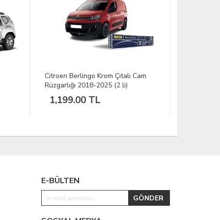
Citroen Berlingo Krom Çıtalı Cam
Skoda Fabi
Rüzgarlığı 2018-2025 (2 li)
2009-2014
1,199.00 TL
799.00
E-BÜLTEN