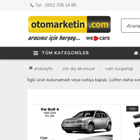
Tel : 0552 705 14 85
TÜM KATEGORİLER
anasayfa
oto dış aksesuar
cam rüzgarlığı
İlgili ürün bulunamadı veya satışa kapalı. Lütfen daha so
YENİ