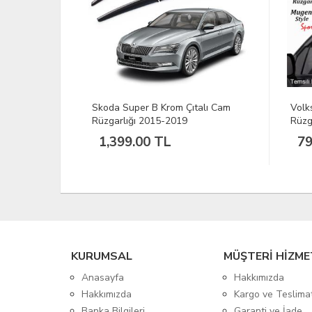
m Çıtalı Cam
Volkswagen Golf 4 Mugen Cam
019
Rüzgarlığı 98/04
799.00 TL
KURUMSAL
MÜŞTERİ HİZME
Anasayfa
Hakkımızda
Hakkımızda
Kargo ve Teslima
Banka Bilgileri
Garanti ve İade