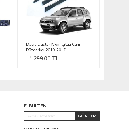
 Cam
Citroen Berlingo Krom Çıtalı Cam
Skoda
Rüzgarlığı 2018-2025 (2 li)
2009-
1,199.00 TL
79
E-BÜLTEN