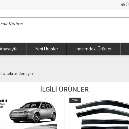
Üy
Anasayfa
Yeni Ürünler
İndirimdeki Ürünler
nra tekrar deneyin.
İLGİLİ ÜRÜNLER
YENİ