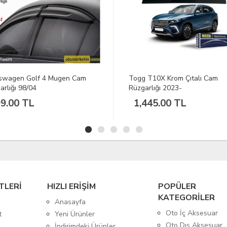
Togg T10X Krom Çıtalı Cam
Dacia Duster Krom Çıtalı
Rüzgarlığı 2023-
Rüzgarlığı 2010-2017
1,445.00 TL
1,299.00 TL
TLERİ
HIZLI ERİŞİM
POPÜLER
KATEGORİLER
Anasayfa
Oto İç Aksesuar
t
Yeni Ürünler
Oto Dış Aksesuar
İndirimdeki Ürünler