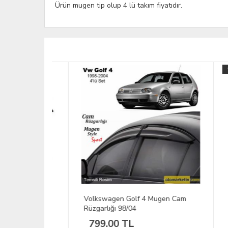
Ürün mugen tip olup 4 lü takım fiyatıdır.
YENİ
alı Cam
Volkswagen Golf 4 Mugen Cam
Togg
Rüzgarlığı 98/04
Rüzg
799.00 TL
1,