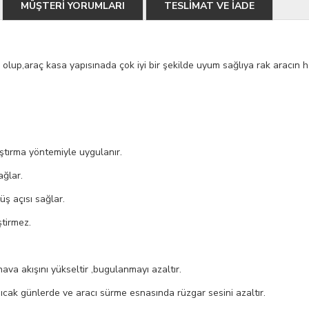
MÜŞTERİ YORUMLARI
TESLİMAT VE İADE
ığı
 olup,araç kasa yapısınada çok iyi bir şekilde uyum sağlıya rak aracın hatl
ştırma yöntemiyle uygulanır.
ağlar.
üş açısı sağlar.
ştirmez.
ava akışını yükseltir ,bugulanmayı azaltır.
, sıcak günlerde ve aracı sürme esnasında rüzgar sesini azaltır.