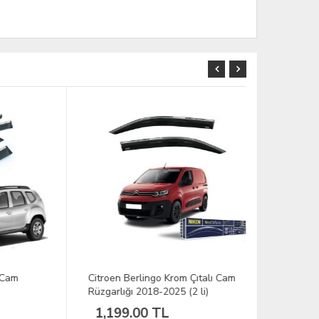
Citroen Berlingo Krom Çıtalı Cam
Skoda Fabi
Rüzgarlığı 2018-2025 (2 li)
2009-2014
1,199.00 TL
799.00