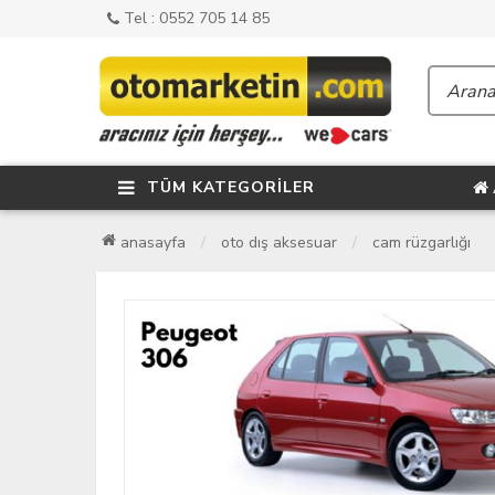
Tel : 0552 705 14 85
TÜM KATEGORİLER
anasayfa
oto dış aksesuar
cam rüzgarlığı