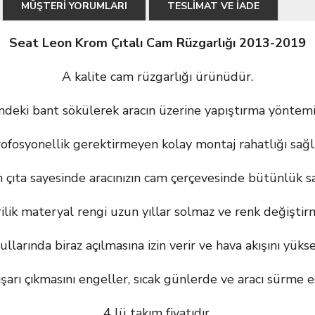
MÜŞTERİ YORUMLARI
TESLİMAT VE İADE
Seat Leon Krom Çıtalı Cam Rüzgarlığı 2013-2019
A kalite cam rüzgarlığı ürünüdür.
deki bant sökülerek aracın üzerine yapıştırma yöntemi
ofosyonellik gerektirmeyen kolay montaj rahatlığı sağl
 çıta sayesinde aracınızın cam çerçevesinde bütünlük sa
ilik materyal rengi uzun yıllar solmaz ve renk değiştir
larında biraz açılmasına izin verir ve hava akışını yükse
 dışarı çıkmasını engeller, sıcak günlerde ve aracı sürme e
4 lü takım fiyatıdır.