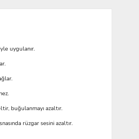
yle uygulanır.
ar.
ğlar.
mez.
ltir, buğulanmayı azaltır.
snasında rüzgar sesini azaltır.