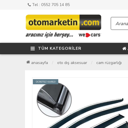
Tel : 0552 705 14 85
TÜM KATEGORİLER
anasayfa
oto dış aksesuar
cam rüzgarlığı
ÜCRETSİZ KARGO