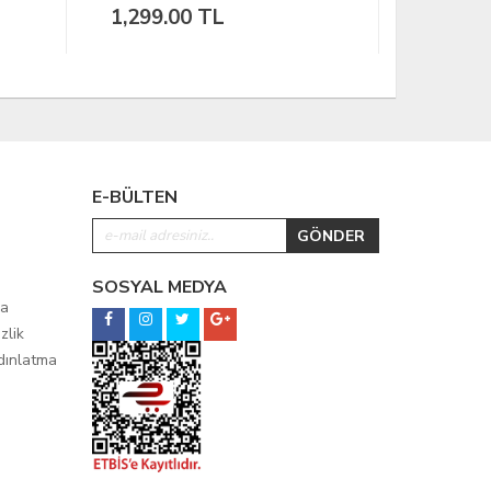
1,199.00 TL
799.00
E-BÜLTEN
SOSYAL MEDYA
ma
zlik
ydınlatma