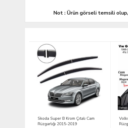
Not : Ürün görseli temsili olup
YENİ
alı Cam
Volkswagen Golf 4 Mugen Cam
Togg
Rüzgarlığı 98/04
Rüzg