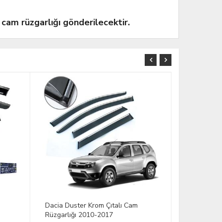
 cam rüzgarlığı gönderilecektir.
Citroen Berlingo Krom Çıtalı Cam
Skoda Fabi
Rüzgarlığı 2018-2025 (2 li)
2009-2014