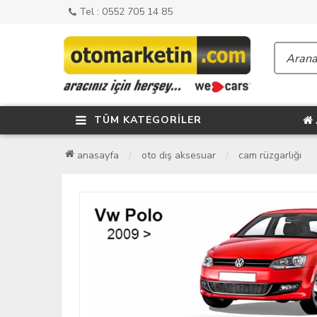
Tel : 0552 705 14 85
TÜM KATEGORİLER
anasayfa
oto dış aksesuar
cam rüzgarlığı