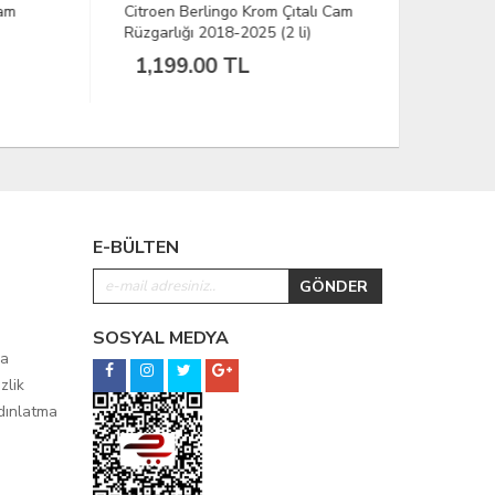
Citroen Berlingo Krom Çıtalı Cam
Skoda Fabi
Rüzgarlığı 2018-2025 (2 li)
2009-2014
1,199.00 TL
799.00
E-BÜLTEN
SOSYAL MEDYA
ma
zlik
ydınlatma