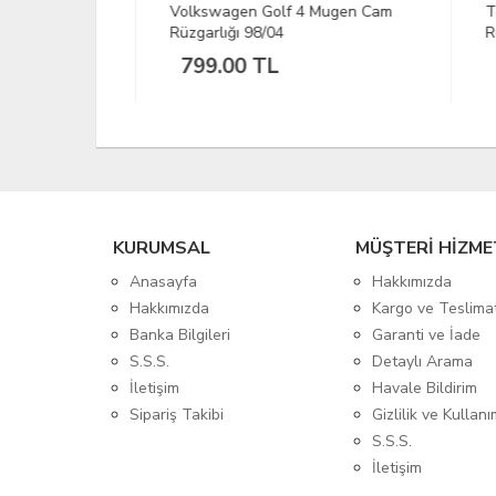
alı Cam
Volkswagen Golf 4 Mugen Cam
Togg
Rüzgarlığı 98/04
Rüzg
799.00 TL
1,
KURUMSAL
MÜŞTERİ HİZME
Anasayfa
Hakkımızda
Hakkımızda
Kargo ve Teslima
Banka Bilgileri
Garanti ve İade
S.S.S.
Detaylı Arama
İletişim
Havale Bildirim
Sipariş Takibi
Gizlilik ve Kullanı
S.S.S.
İletişim