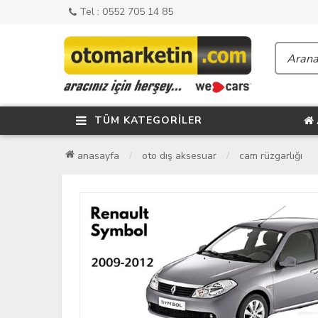
Tel : 0552 705 14 85
TÜM KATEGORİLER
anasayfa
oto dış aksesuar
cam rüzgarlığı