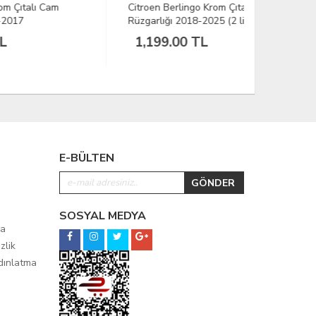
Citroen Berlingo Krom Çıtalı Cam
Skoda Fabi
Rüzgarlığı 2018-2025 (2 li)
2009-2014
1,199.00 TL
799.00
E-BÜLTEN
SOSYAL MEDYA
ma
zlik
ydınlatma